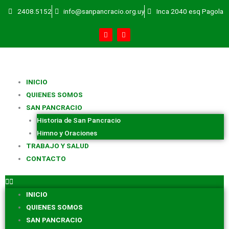
Ir
2408.5152
info@sanpancracio.org.uy
Inca 2040 esq Pagola
al
F
Y
contenido
a
o
c
u
e
t
b
u
o
b
o
e
k
INICIO
-
f
QUIENES SOMOS
SAN PANCRACIO
Historia de San Pancracio
Himno y Oraciones
TRABAJO Y SALUD
CONTACTO
INICIO
QUIENES SOMOS
SAN PANCRACIO