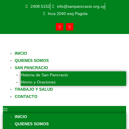
Ir
2408.5152
info@sanpancracio.org.uy
al
Inca 2040 esq Pagola
contenido
F
Y
a
o
c
u
e
t
b
u
o
b
o
e
k
INICIO
-
f
QUIENES SOMOS
SAN PANCRACIO
Historia de San Pancracio
Himno y Oraciones
TRABAJO Y SALUD
CONTACTO
INICIO
QUIENES SOMOS