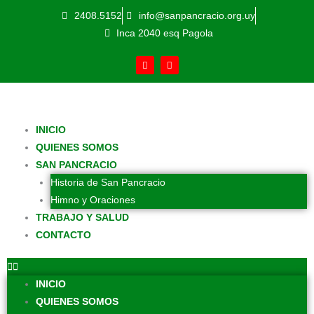
Ir
2408.5152
info@sanpancracio.org.uy
al
Inca 2040 esq Pagola
contenido
F
Y
a
o
c
u
e
t
b
u
o
b
o
e
k
INICIO
-
f
QUIENES SOMOS
SAN PANCRACIO
Historia de San Pancracio
Himno y Oraciones
TRABAJO Y SALUD
CONTACTO
INICIO
QUIENES SOMOS