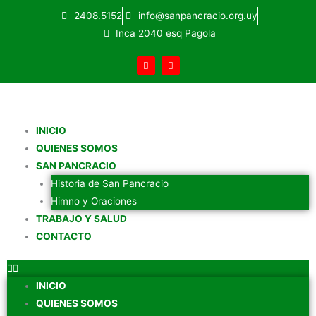
Ir
2408.5152
info@sanpancracio.org.uy
al
Inca 2040 esq Pagola
contenido
F
Y
a
o
c
u
e
t
b
u
o
b
o
e
k
INICIO
-
f
QUIENES SOMOS
SAN PANCRACIO
Historia de San Pancracio
Himno y Oraciones
TRABAJO Y SALUD
CONTACTO
INICIO
QUIENES SOMOS