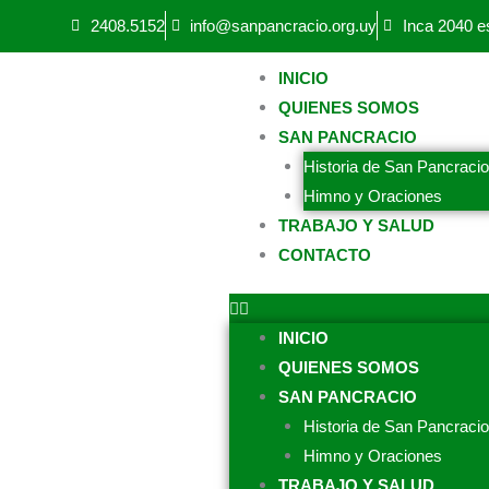
Ir
2408.5152
info@sanpancracio.org.uy
Inca 2040 e
al
contenido
INICIO
QUIENES SOMOS
SAN PANCRACIO
Historia de San Pancracio
Himno y Oraciones
TRABAJO Y SALUD
CONTACTO
INICIO
QUIENES SOMOS
SAN PANCRACIO
Historia de San Pancracio
Himno y Oraciones
TRABAJO Y SALUD