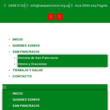
Ir
2408.5152
info@sanpancracio.org.uy
Inca 2040 esq Pagola
al
F
Y
contenido
a
o
c
u
e
t
b
u
o
b
o
e
k
INICIO
-
f
QUIENES SOMOS
SAN PANCRACIO
Historia de San Pancracio
Himno y Oraciones
TRABAJO Y SALUD
CONTACTO
INICIO
QUIENES SOMOS
SAN PANCRACIO