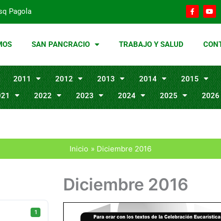
F
Y
sq Pagola
a
o
c
u
e
t
b
u
o
b
MOS
SAN PANCRACIO
TRABAJO Y SALUD
CON
o
e
k
-
f
2011
2012
2013
2014
2015
021
2022
2023
2024
2025
2026
Inicio
Diciembre 2016
Diciembre 2016
1