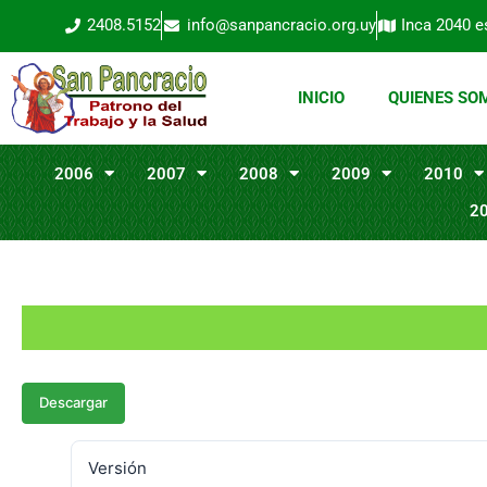
Ir
2408.5152
info@sanpancracio.org.uy
Inca 2040 e
al
contenido
INICIO
QUIENES SO
2006
2007
2008
2009
2010
2
Descargar
Versión